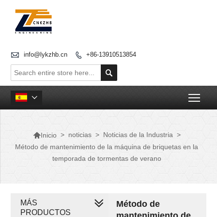

info@lykzhb.cn
+86-13910513854


Togg


>
noticias
>
Noticias de la Industria
>
Inicio
Método de mantenimiento de la máquina de briquetas en la
temporada de tormentas de verano
MÁS
Método de
PRODUCTOS
mantenimiento de